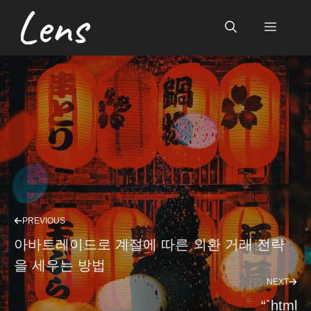
Skip
to
Menu
content
PREVIOUS
아바트레이드로 계절에 따른 외환 거래 전략
을 세우는 방법
NEXT
“`html