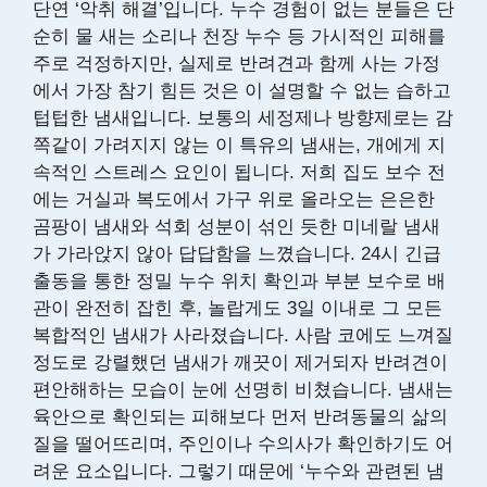
단연 ‘악취 해결’입니다. 누수 경험이 없는 분들은 단
순히 물 새는 소리나 천장 누수 등 가시적인 피해를
주로 걱정하지만, 실제로 반려견과 함께 사는 가정
에서 가장 참기 힘든 것은 이 설명할 수 없는 습하고
텁텁한 냄새입니다. 보통의 세정제나 방향제로는 감
쪽같이 가려지지 않는 이 특유의 냄새는, 개에게 지
속적인 스트레스 요인이 됩니다. 저희 집도 보수 전
에는 거실과 복도에서 가구 위로 올라오는 은은한
곰팡이 냄새와 석회 성분이 섞인 듯한 미네랄 냄새
가 가라앉지 않아 답답함을 느꼈습니다. 24시 긴급
출동을 통한 정밀 누수 위치 확인과 부분 보수로 배
관이 완전히 잡힌 후, 놀랍게도 3일 이내로 그 모든
복합적인 냄새가 사라졌습니다. 사람 코에도 느껴질
정도로 강렬했던 냄새가 깨끗이 제거되자 반려견이
편안해하는 모습이 눈에 선명히 비쳤습니다. 냄새는
육안으로 확인되는 피해보다 먼저 반려동물의 삶의
질을 떨어뜨리며, 주인이나 수의사가 확인하기도 어
려운 요소입니다. 그렇기 때문에 ‘누수와 관련된 냄