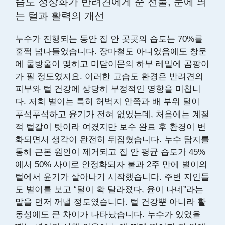
습도 정상화가 반려견에게 준 선물, 눈에 띄
는 털과 활력의 개선
누수가 진행되는 동안 집 안 곳곳의 습도는 70%를
훌쩍 넘나들었습니다. 장마철도 아니었음에도 창문
에 물방울이 맺히고 미닫이문의 하부 레일에 곰팡이
가 필 정도였지요. 이러한 고습도 환경은 반려견의
피부와 털 건강에 상당히 부정적인 영향을 미칩니
다. 저희 별이는 특히 허벅지 안쪽과 배 부위 털이
푸석푸석하고 윤기가 전혀 없었는데, 처음에는 계절
적 털갈이 탓이라 여겼지만 보수 완료 후 환경이 변
화되면서 생각이 완전히 뒤집혔습니다. 누수 탐지를
통해 근본 원인이 제거되고 집 안 평균 습도가 45%
에서 50% 사이로 안정화되자 불과 2주 만에 별이의
털에서 윤기가 살아나기 시작했습니다. 주변 지인들
도 별이를 보고 “털이 확 달라졌다, 윤이 나네”라는
말을 먼저 꺼낼 정도였습니다. 털 건강뿐 아니라 활
동성에도 큰 차이가 나타났습니다. 누수가 있었을